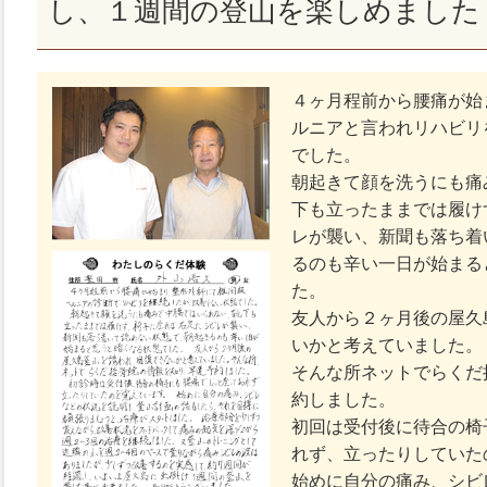
し、１週間の登山を楽しめました
４ヶ月程前から腰痛が始
ルニアと言われリハビリ
でした。
朝起きて顔を洗うにも痛
下も立ったままでは履け
レが襲い、新聞も落ち着
るのも辛い一日が始まる
た。
友人から２ヶ月後の屋久
いかと考えていました。
そんな所ネットでらくだ
約しました。
初回は受付後に待合の椅
れず、立ったりしていた
始めに自分の痛み、シビ