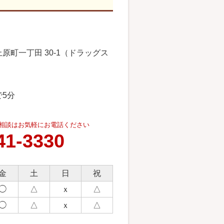
原町一丁田 30-1（ドラッグス
5分
相談はお気軽にお電話ください
41-3330
金
土
日
祝
◯
△
ｘ
△
◯
△
ｘ
△