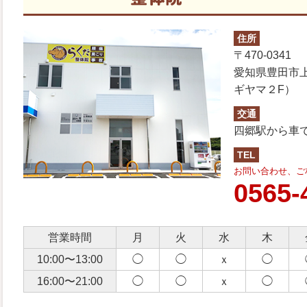
住所
〒470-0341
愛知県豊田市上
ギヤマ２F）
交通
四郷駅から車で
TEL
お問い合わせ、ご
0565-
営業時間
月
火
水
木
10:00〜13:00
◯
◯
ｘ
◯
16:00〜21:00
◯
◯
ｘ
◯