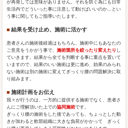
が再発しては意味がありません。それを防ぐ為にも日常
生活内でどういった事に注意して動けばいいのか…とい
う事に関してもご指導いたします。
■
結果を受け止め、施術に活かす
患者さんの施術後経過はもちろん、施術中にもあなたの
ご意見をうかがう事で、
施術箇所を絞ったり変えたり
し
ていきます。結果から全てを判断する事に重点を置いて
いますので、結果のいい施術は更に進め、効果のみられ
ない施術は別の施術に変えてぎっくり腰の問題解決に取
り組みます。
■
施術計画をお伝え
我々が行うのは、一方的に提供する施術でなく、患者さ
んにご理解頂いた上での
協同施術
です。
ぎっくり腰の施術をした後であっても、ちょっとした動
きが加わると軟部組織に大きな負荷がかかって ぎっく