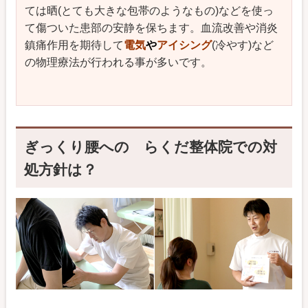
ては晒(とても大きな包帯のようなもの)などを使っ
て傷ついた患部の安静を保ちます。血流改善や消炎
鎮痛作用を期待して
電気
や
アイシング
(冷やす)など
の物理療法が行
われる事が多いです。
ぎっくり腰への らくだ整体院での対
処方針は？