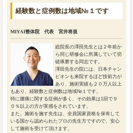
経験数と症例数は地域№１です
MIYAI整体院 代表 宮井将規
総院長の澤田先生とは２年前か
ら同じ研修会に所属していて切
磋琢磨する同志です。
澤田先生の院には、日本チャン
ピオンも来院するほど技術力が
あり、施術実績も２０万人以上
もあり、経験数と症例数は地域№１です。
特に腰痛に関する症例が多く、その効果は1回で９
０％以上の方が実感をされています。
また、施術を施す先生は、全員国家資格を保有して
いる国から認められたプロの先生方ですので、安心
して施術を受けて頂けます。