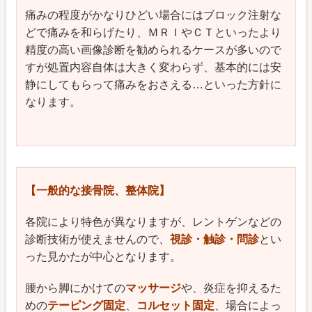
痛みの程度がかなりひどい場合にはブロック注射な
どで痛みを和らげたり、ＭＲＩやＣＴといったより
精度の高い画像診断を勧められるケースが多いので
すが処置内容自体は大きく変わらず、基本的には安
静にしてもらって痛みをおさえる…といった方針に
なります。
【一般的な
接骨院、整体院
】
各院により特色が異なりますが、レントゲンなどの
診断技術が使えませんので、
視診・触診・問診
とい
った見かたが中心となります。
腰から脚にかけての
マッサージ
や、炎症を抑えるた
めの
テーピング固定
、
コルセット固定
、場合によっ