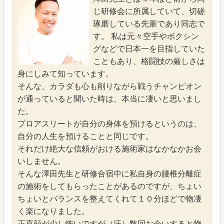
じ研修会に所属していて、切磋
琢磨している先輩であり同志で
す。 私は元々空手やボクシン
グなどで日本一を目指していた
こともあり、格闘技の厳しさは
身にしみて知っています。
そんな、カラダも心も削りながら戦うチャンピオン
が通っていると聞いた時は、本当に凄いと思いまし
た。
プロアスリートが自分の身体を預けるというのは、
自分の人生を預けることと同じです。
それだけ絶大な信頼がおける施術家はなかなかお会
いしません。
そんな澤田先生と研修合宿中に私自身の腰椎分離症
の施術をしてもらったことがあるのですが、ちょい
ちょいとバランスを整えてくれて１０分ほどで物凄
く楽になりました。
正直顔が少し怖いですが（汗）数回お会いすると物